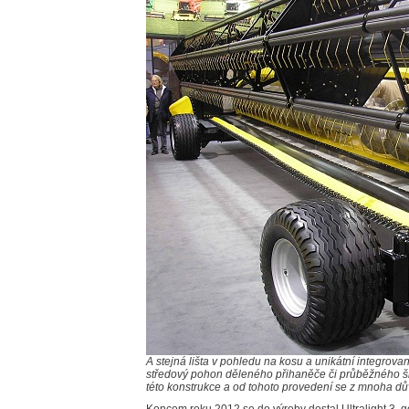
A stejná lišta v pohledu na kosu a unikátní integrova
středový pohon děleného přihaněče či průběžného šn
této konstrukce a od tohoto provedení se z mnoha dů