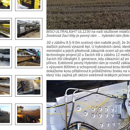
BISO ULTRALIGHT UL1230 na naší službové mlátič
životnosti žací lišty je pevný rám … hybridní rám (
Již v záběru 8.5-9.0m ocelový rám natolik pruží, že 
dalších pohonů výrazně trpí. U hybridních rámů, které 
minimální a jejich přednosti zákazník ocení až po něk
technologie projeví již u žacích lišt o záběru 12 metr
žacích lišt Ultralight 3. generace, kdy zákazníci až po
přínos. Extrémně pevný Hybridní rám je rovněž zákl
s výsuvem 800mm a schopností zasunout kosu téměř 
dokážeme kosu přitáhnout k průběžnému šneku na vz
který Vás zajímá při sklizni extrémně krátkých ječmen