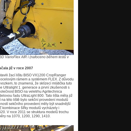
ě 3D VarioFlex AIR i (nafoceno během testů v
čala již v roce 2007
tavili žací lištu BISO VX1200 CropRanger
 s ocelovým rámem a systémem FLEX. Z důvodu
zkem, to znamená, že sklízecí mlátička tuto
me Ultralight 1. generace a první zkušenosti s
polečnost BISO na veletrhu Agritechnica
delovou řadu UltraLight 800. Tato lišta měla již
 na této liště bylo sekční provedení modulů
edností sekčního provedení měly být snadnější
Z kombinace šířky modulů vycházely i
20. V roce 2011 se struktura modelů trochu
běry na 1070, 1200, 1290, 1410.