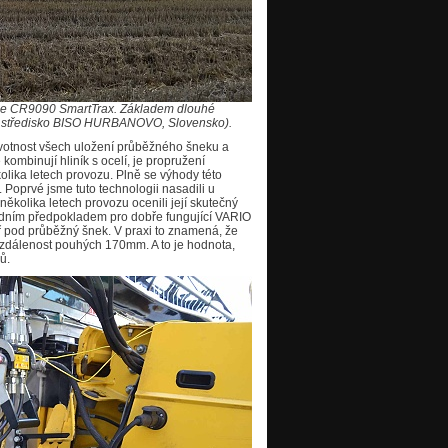
ce CR9090 SmartTrax. Základem dlouhé
foto středisko BISO HURBANOVO, Slovensko).
životnost všech uložení průběžného šneku a
kombinují hliník s ocelí, je propružení
olika letech provozu. Plně se výhody této
ů. Poprvé jsme tuto technologii nasadili u
 několika letech provozu ocenili její skutečný
adním předpokladem pro dobře fungující VARIO
pod průběžný šnek. V praxi to znamená, že
dálenost pouhých 170mm. A to je hodnota,
ů.