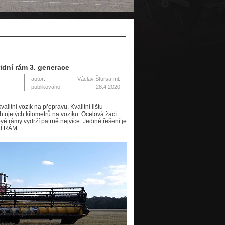
idní rám 3. generace
autor:
Václav Štursa ml.
publikováno:
28.4.2020
alitní vozík na přepravu. Kvalitní lištu
h ujetých kilometrů na vozíku. Ocelová žací
vé rámy vydrží patrně nejvíce. Jediné řešení je
NÍ RÁM.