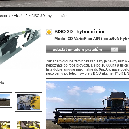
asopis
>
Aktuálně
> BISO 3D - hybridní rám
BISO 3D - hybridní rám
Model 3D VarioFlex AIR i používá hybr
Základem dlouhé životnosti žací lišty je pevný rám a kv
nepoznáte po roce provozu, ale po 10.000ha a tisícíc
lišta dobře funguje maximálně do 9m. A to naše ocelo
něco čemu po letech vývoje v BISU říkáme HYBRID
ria