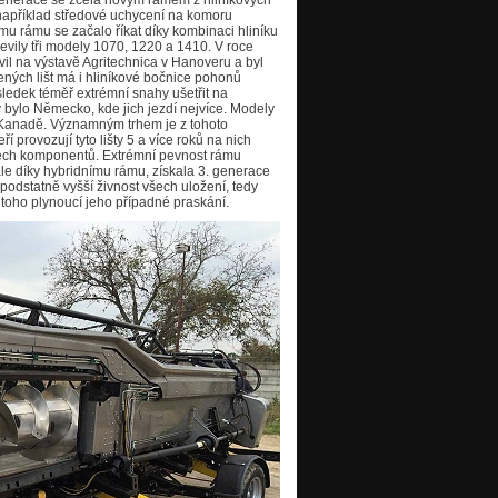
 generace se zcela novým rámem z hliníkových
 (například středové uchycení na komoru
mu rámu se začalo říkat díky kombinaci hliníku
vily tři modely 1070, 1220 a 1410. V roce
vil na výstavě Agritechnica v Hanoveru a byl
ch lišt má i hliníkové bočnice pohonů
sledek téměř extrémní snahy ušetřit na
y bylo Německo, kde jich jezdí nejvíce. Modely
či v Kanadě. Významným trhem je z tohoto
í provozují tyto lišty 5 a více roků na nich
šech komponentů. Extrémní pevnost rámu
ale díky hybridnímu rámu, získala 3. generace
podstatně vyšší živnost všech uložení, tedy
toho plynoucí jeho případné praskání.