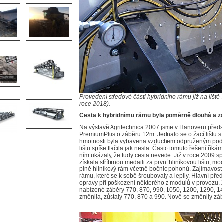
Provedení středové části hybridního rámu již na lišt
roce 2018).
Cesta k hybridnímu rámu byla poměrně dlouhá a za
Na výstavě Agritechnica 2007 jsme v Hanoveru předs
PremiumPlus o záběru 12m. Jednalo se o žací lištu
hmotnosti byla vybavena vzduchem odpruženým podvo
lištu spíše tlačila jak nesla. Často tomuto řešení říká
ním ukázaly, že tudy cesta nevede. Již v roce 2009 s
získala stříbrnou medaili za první hliníkovou lištu, mo
plně hliníkový rám včetně bočnic pohonů. Zajímavostí
rámu, které se k sobě šroubovaly a lepily. Hlavní př
opravy při poškození některého z modulů v provozu. 
nabízené záběry 770, 870, 990, 1050, 1200, 1290, 14
změnila, zůstaly 770, 870 a 990. Nově se změnily zá