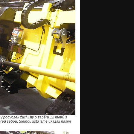
 podvozek žací lišty o záběru 12 metrů s
 před sebou. Stejnou lištu jsme ukázali našim