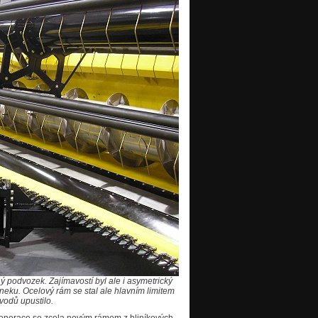
ný podvozek. Zajímavostí byl ale i asymetrický
eku. Ocelový rám se stal ale hlavním limitem
vodů upustilo.