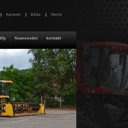
|
Agrizone
|
Bátka
|
Oborín
díly
financování
kontakt