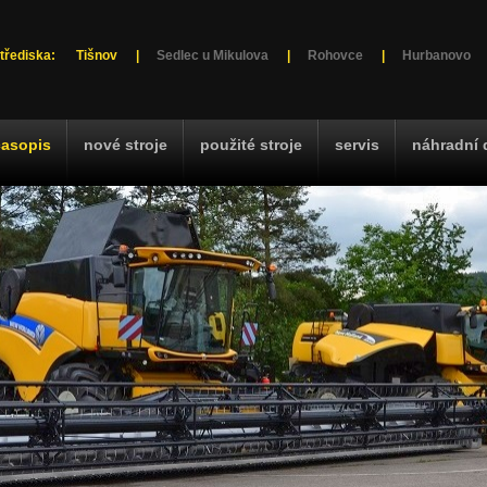
třediska:
Tišnov
|
Sedlec u Mikulova
|
Rohovce
|
Hurbanovo
časopis
nové stroje
použité stroje
servis
náhradní 