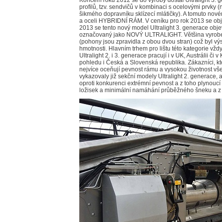
Koncem roku 2012 se do výroby dostal Ultralight 3.
profilů, tzv. sendvičů v kombinaci s ocelovými prvky
šikmého dopravníku sklízecí mlátičky). A tomuto nové
a oceli HYBRIDNÍ RÁM. V ceníku pro rok 2013 se obje
2013 se tento nový model Ultralight 3. generace obje
označovaný jako NOVÝ ULTRALIGHT. Většina vyrobený
(pohony jsou zpravidla z obou dvou stran) což byl vý
hmotnosti. Hlavním trhem pro lištu této kategorie vžd
Ultralight 2. i 3. generace pracují i v UK, Austrálii 
pohledu i Česká a Slovenská republika. Zákazníci, kteř
nejvíce oceňují pevnost rámu a vysokou životnost v
vykazovaly již sekční modely Ultralight 2. generace, 
oproti konkurenci extrémní pevnost a z toho plynoucí 
ložisek a minimální namáhání průběžného šneku a z 