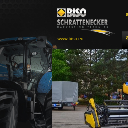
S
www.biso.eu