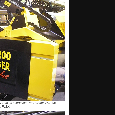
běru 12m se jmenoval CropRanger VX1200
m FLEX.