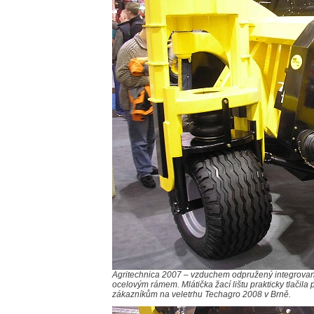
Agritechnica 2007 – vzduchem odpružený integrovaný
ocelovým rámem. Mlátička žací lištu prakticky tlačila
zákazníkům na veletrhu Techagro 2008 v Brně.