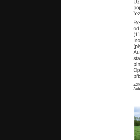
Už
po
ře
Ře
od
(1
in
(p
Au
st
pln
Op
pří
Zdr
Aut