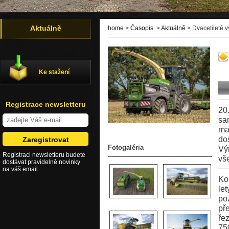
Aktuálně
home
>
Časopis
>
Aktuálně
> Dvacetileté v
Ke stažení
Registrace newsletteru
20
sa
ma
do
Fotogaléria
Vý
Registraci newsletteru budete
vš
dostávat pravidelně novinky
na váš email.
Ko
le
po
př
ře
75