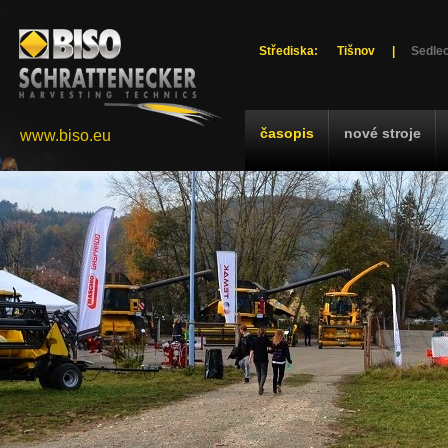
Střediska:
Tišnov
|
Sedlec
časopis
nové stroje
www.biso.eu