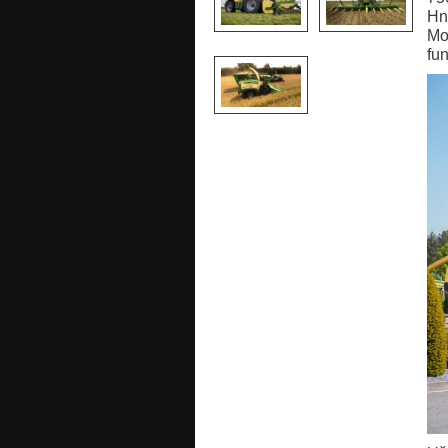
Hn
Mo
fu