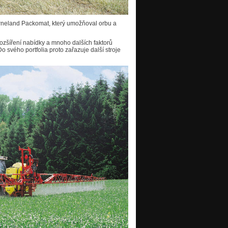
erneland Packomat, který umožňoval orbu a
 rozšíření nabídky a mnoho dalších faktorů
 svého portfolia proto zařazuje další stroje