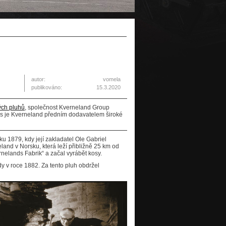
autor:
vomela
publikováno:
15.3.2020
ých pluhů
, společnost Kverneland Group
nes je Kverneland předním dodavatelem široké
u 1879, kdy její zakladatel Ole Gabriel
and v Norsku, která leží přibližně 25 km od
nelands Fabrik“ a začal vyrábět kosy.
dy v roce 1882. Za tento pluh obdržel