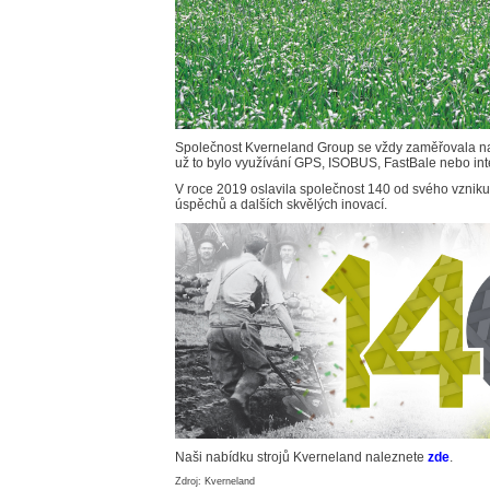
Společnost Kverneland Group se vždy zaměřovala na
už to bylo využívání GPS, ISOBUS, FastBale nebo intel
V roce 2019 oslavila společnost 140 od svého vzniku
úspěchů a dalších skvělých inovací.
Naši nabídku strojů Kverneland naleznete
zde
.
Zdroj: Kverneland