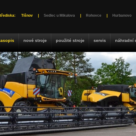
třediska:
Tišnov
|
Sedlec u Mikulova
|
Rohovce
|
Hurbanovo
časopis
nové stroje
použité stroje
servis
náhradní 