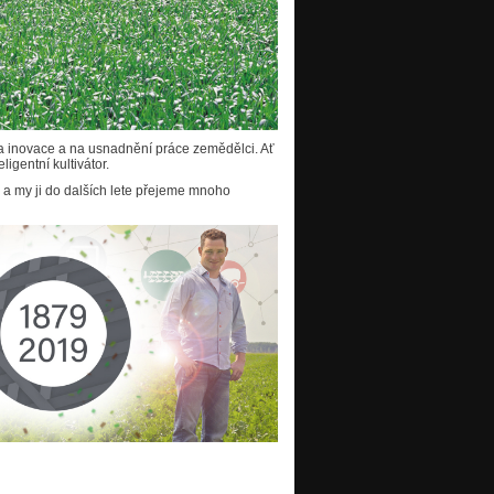
 inovace a na usnadnění práce zemědělci. Ať
igentní kultivátor.
 a my ji do dalších lete přejeme mnoho