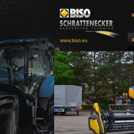
S
www.biso.eu