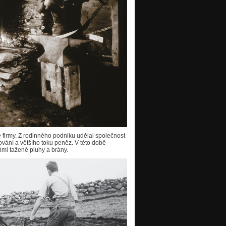
 firmy. Z rodinného podniku udělal společnost
ání a většího toku peněz. V této době
mi tažené pluhy a brány.