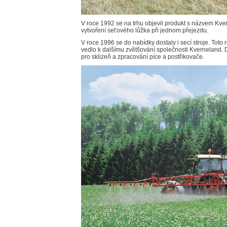
V roce 1992 se na trhu objevil produkt s názvem Kv
vytvoření seťového lůžka při jednom přejezdu.
V roce 1996 se do nabídky dostaly i secí stroje. Toto
vedlo k dalšímu zvětšování společnosti Kverneland. Do
pro sklizeň a zpracování píce a postřikovače.