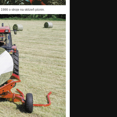
 1986 o stroje na sklizeň pícnin.