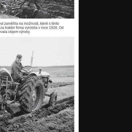
ost zaměřila na možnosti, které s tímto
 za traktor firma vyrobila v roce 1928. Od
ovala objem výroby.