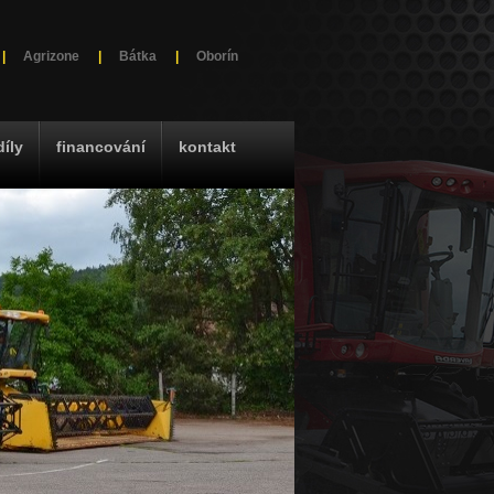
|
Agrizone
|
Bátka
|
Oborín
díly
financování
kontakt