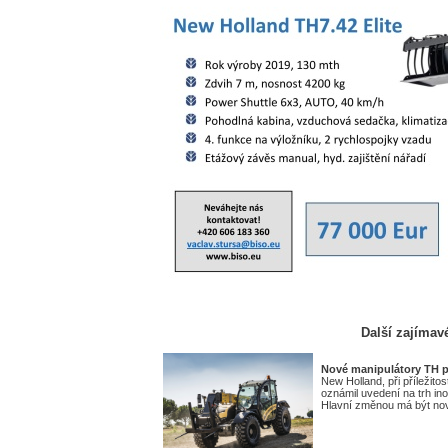
Další zajímav
Nové manipulátory TH p
New Holland, při příležito
oznámil uvedení na trh in
Hlavní změnou má být nov