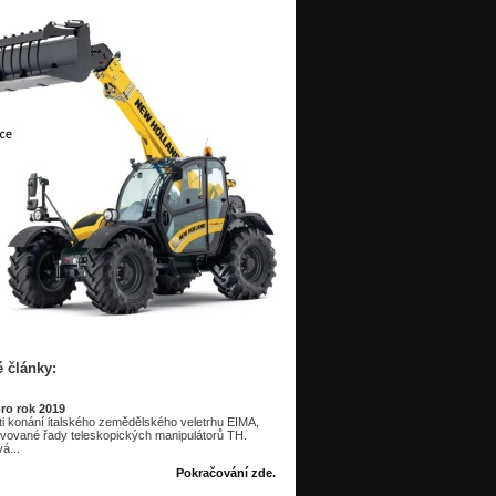
é články:
ro rok 2019
sti konání italského zemědělského veletrhu EIMA,
ovované řady teleskopických manipulátorů TH.
á...
Pokračování zde.