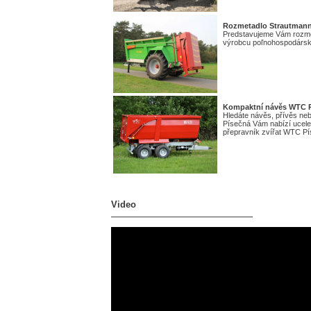
Rozmetadlo Strautmann
Predstavujeme Vám rozm
výrobcu poľnohospodárske
Kompaktní návěs WTC P
Hledáte návěs, přívěs ne
Písečná Vám nabízí ucelen
přepravník zvířat WTC Pí
Video