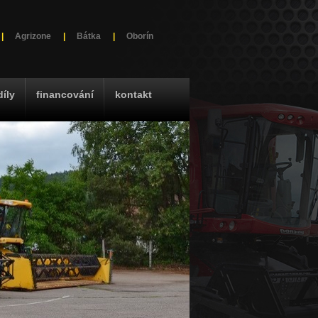
|
Agrizone
|
Bátka
|
Oborín
díly
financování
kontakt