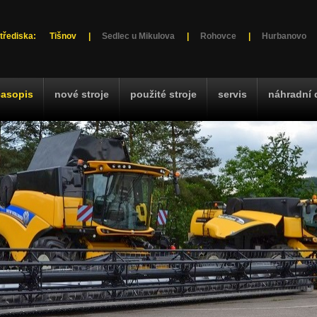
třediska:
Tišnov
|
Sedlec u Mikulova
|
Rohovce
|
Hurbanovo
časopis
nové stroje
použité stroje
servis
náhradní 