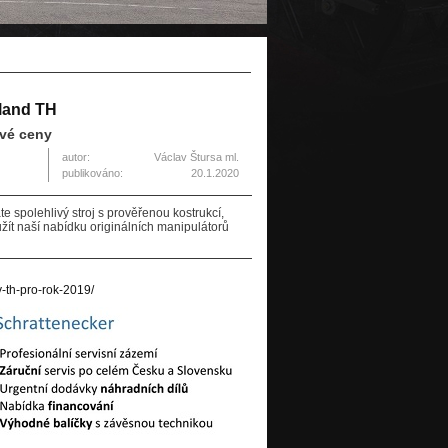
land TH
avé ceny
autor:
Václav Štursa ml.
publikováno:
20.1.2020
 spolehlivý stroj s prověřenou kostrukcí,
ít naší nabídku originálních manipulátorů
-th-pro-rok-2019/