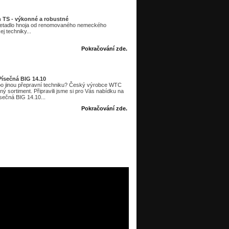
 TS - výkonné a robustné
etadlo hnoja od renomovaného nemeckého
j techniky...
Pokračování zde.
ísečná BIG 14.10
bo jinou přepravní techniku? Český výrobce WTC
ý sortiment. Připravili jsme si pro Vás nabídku na
sečná BIG 14.10...
Pokračování zde.