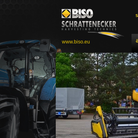
S
www.biso.eu