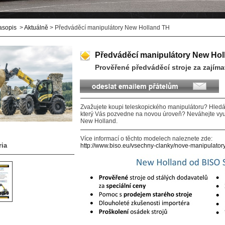
asopis
>
Aktuálně
> Předváděcí manipulátory New Holland TH
Předváděcí manipulátory New Hol
Prověřené předváděcí stroje za zajím
Zvažujete koupi teleskopického manipulátoru? Hledáte
který Vás pozvedne na novou úroveň? Neváhejte využ
New Holland.
Více informací o těchto modelech naleznete zde:
ria
http://www.biso.eu/vsechny-clanky/nove-manipulatory