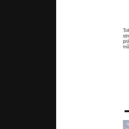
To
str
pr
mů