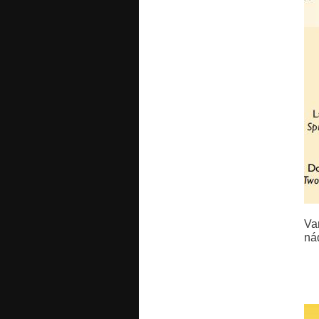
Va
nád