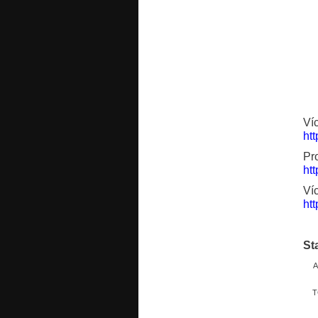
Ví
ht
Pr
ht
Ví
ht
St
A
T