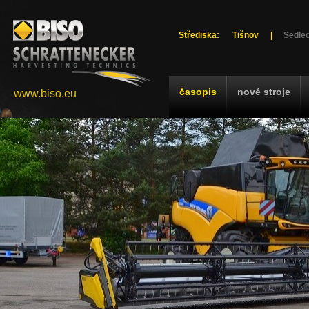
Střediska:
Tišnov
|
Sedlec
časopis
nové stroje
www.biso.eu