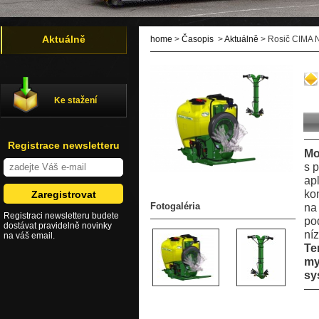
Aktuálně
home
>
Časopis
>
Aktuálně
> Rosič CIMA 
Ke stažení
Registrace newsletteru
Mo
s 
ap
ko
Fotogaléria
na
Registraci newsletteru budete
po
dostávat pravidelně novinky
ní
na váš email.
Te
my
sy