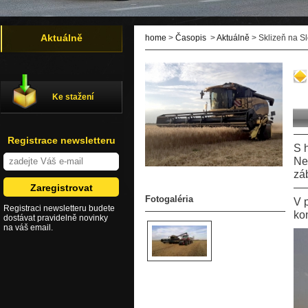
Aktuálně
home
>
Časopis
>
Aktuálně
> Sklizeň na S
Ke stažení
Registrace newsletteru
S 
Ne
zá
Fotogaléria
V 
Registraci newsletteru budete
ko
dostávat pravidelně novinky
na váš email.