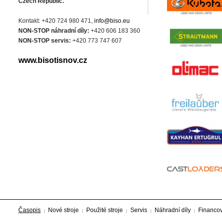
Czech Republic.
Kontakt: +420 724 980 471,
info@biso.eu
NON-STOP náhradní díly:
+420 606 183 360
NON-STOP servis:
+420 773 747 607
www.bisotisnov.cz
Časopis
Nové stroje
Použité stroje
Servis
Náhradní díly
Financo