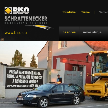
Střediska:
Tišnov
|
Sedlec
časopis
nové stroje
www.biso.eu