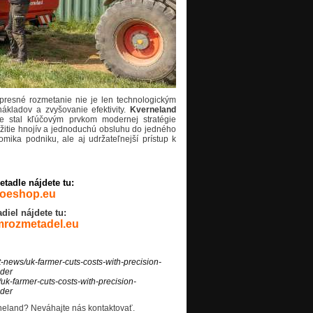
presné rozmetanie nie je len technologickým
ákladov a zvyšovanie efektivity.
Kverneland
 stal kľúčovým prvkom modernej stratégie
užitie hnojív a jednoduchú obsluhu do jedného
mika podniku, ale aj udržateľnejší prístup k
etadle
nájdete tu:
soeshop.eu
diel
nájdete tu:
mrozmetadel.eu
-news/uk-farmer-cuts-costs-with-precision-
ader
uk-farmer-cuts-costs-with-precision-
ader
neland
? Neváhajte nás kontaktovať.