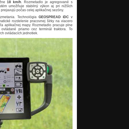
ližne
18 km/h
. Rozmetadlo je agregované s
stém umožňuje stabilný výkon aj pri nižších
 prejavujú počas celej aplikačnej sezóny.
zmetania. Technológia
GEOSPREAD iDC
v
tické rozdelenie pracovnej šírky na viacero
dľa aplikačnej mapy. Rozmetadlo pracuje plne
 ovládané priamo cez terminál traktora. To
ch ovládacích jednotiek.