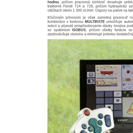
hodinu
, pričom pracovná rýchlosť dosahuje prib
traktormi Fendt 724 a 728, pričom hydraulický sy
otáčkach okolo 1 300 ot./min. Úspory na palive sa tak
Kľúčovým prínosom je však samotná presnosť ro
kombinácii s funkciou
MULTIRATE
umožňuje automa
sekcií a plynulé prispôsobovanie dávky hnojiva po
so systémom
ISOBUS
, pričom všetky funkcie sú
zjednodušuje obsluhu a eliminuje potrebu dodatočný