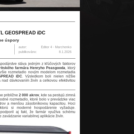
a TL GEOSPREAD iDC
lne úspory
autor:
Editor 4 - Marchenko
publikováno:
8.1.2026
podárstve stáva jedným z kľúčových faktorov
ritského farmára Henryho Peasgooda
, ktorý
staršie rozmetadlo novým modelom rozmetadla
OSPREAD iDC
. Výsledkom boli nielen nižšie
a nad dávkovaním živín a celkovou efektivitou
e približne
2 000 akrov
, kde sa pestujú zimná
vodné rozmetadlo, ktoré bolo v prevádzke viac
trov a menšou zásobníkovou kapacitou. Hoci
 ktorú si moderné hospodárenie vyžaduje.
podporil aj fakt, že farmár využíva schému
e zavádzanie variabilnej aplikácie živín.