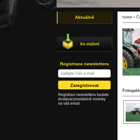
Aktuálně
home
>
Č
Ke stažení
Registrace newsletteru
Fotogalé
Registraci newsletteru budete
dostávat pravidelně novinky
na váš email.