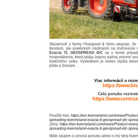
Skúsenosť z farmy
Peasgood & Sons
ukazuje, že 
trendom, ale praktickým nástrojom na znižovanie n
Exacta TL GEOSPREAD iDC
sa v tomto prípade
hospodárenia, ktorá spája úspory paliva, presné vy
funkčného celku. Výsledkom je nielen lepšia ekono
pôde a živinám.
Viac informácií o rozm
https://www.bi
Celú ponuku
rozmeta
https://www.centru
Použité foto:
https://ien.kverneland.com/news/Product
spreading-kverneland-exacta-tl-geospread-idc-spre
Zdroj:
https://ien.kverneland.com/news/Product-news/
spreading-kverneland-exacta-tl-geospread-idc-spre
Máte záujem o cenovú ponuku alebo o iný stroj Kver