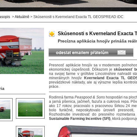
asopis
>
Aktuálně
> Skúsenosti s Kverneland Exacta TL GEOSPREAD iDC
Skúsenosti s Kverneland Exact
Precízna aplikácia hnojív prináša reá
Presnosť aplikácie hnojív sa v modernom poľnohos
ekonomickej úspešnosti. Dôkazom je
skúsenosť b
na svojej farme v grófstve Lincolnshire nahradil 
minerálnych hnojív
Kverneland Exacta TL GE
prevádzkové náklady, ale aj výrazne lepšia kontrol
práce.
ria
Rodinná farma
Peasgood & Sons
hospodári na ploch
a jarná pšenica, jačmeň, fazuľa a cukrová repa. Pô
ako 17 rokov, pracovalo s pracovnou šírkou 24 me
bolo funkčné, neposkytovalo úroveň presnosti,
Rozhodnutie investovať do presného rozmetania 
Sustainable Farming Incentive (SFI)
, ktorá podporuj