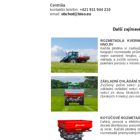
Centrála
kontaktní telefon:
+421 911 944 210
email:
obchod@biso.eu
Další zajímav
ROZMETADLA KVERN
HNOJIV
Každá plodina si zaslou
fungující rozmetadlo prů
nejen samotné hnojivo,
náklady a zvýšit výnosy.
polehání porostu v místech
ZÁKLADNÍ OVLÁDÁNÍ 
Zvýšený počet sekcí p
základní ovládání sekc
sekcí ze dvou širokých
(širokých 4 metry) pro mo
KOTÚČOVÉ ROZMETAD
Ľahká, presná a efektívn
docieli distribúciou presn
aj strát. Každá plodina si
rozmetadlá priemyselných