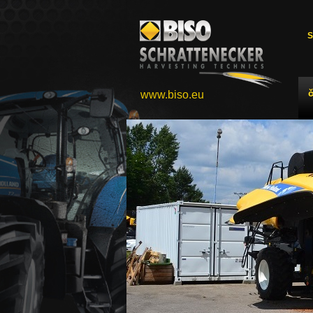
S
www.biso.eu