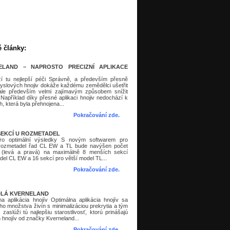
é články:
ELAND – NAPROSTO PRECIZNÍ APLIKACE
ží tu nejlepší péči Správně, a především přesně
myslových hnojiv dokáže každému zemědělci ušetřit
 ale především velmi zajímavým způsobem snížit
 Například díky přesné aplikaci hnojiv nedochází k
, která byla přehnojena...
Pokračování zde.
SEKCÍ U ROZMETADEL
ro optimální výsledky S novým softwarem pro
í rozmetadel řad CL EW a TL bude navýšen počet
 (levá a pravá) na maximálně 8 menších sekcí
del CL EW a 16 sekcí pro větší model TL...
Pokračování zde.
LÁ KVERNELAND
a aplikácia hnojív Optimálna aplikácia hnojív sa
ého množstva živín s minimalizáciou prekrytia a tým
 zaslúži tú najlepšiu starostlivosť, ktorú prinášajú
 hnojív od značky Kverneland...
Pokračování zde
.