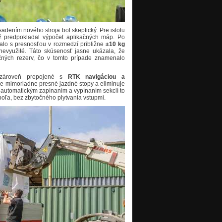
dením nového stroja bol skeptický. Pre istotu
ž predpokladal výpočet aplikačných máp. Po
valo s presnosťou v rozmedzí približne
±10 kg
 nevyužité. Táto skúsenosť jasne ukázala, že
čných rezerv, čo v tomto prípade znamenalo
zároveň prepojené s
RTK navigáciou a
je mimoriadne presné jazdné stopy a eliminuje
 automatickým zapínaním a vypínaním sekcií to
 poľa, bez zbytočného plytvania vstupmi.