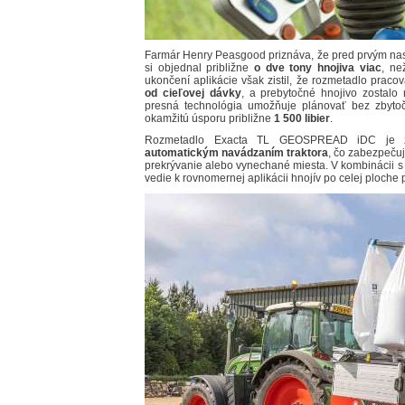
Farmár Henry Peasgood priznáva, že pred prvým nasa
si objednal približne
o dve tony hnojiva viac
, ne
ukončení aplikácie však zistil, že rozmetadlo praco
od cieľovej dávky
, a prebytočné hnojivo zostalo
presná technológia umožňuje plánovať bez zbyto
okamžitú úsporu približne
1 500 libier
.
Rozmetadlo Exacta TL GEOSPREAD iDC je 
automatickým navádzaním traktora
, čo zabezpeču
prekrývanie alebo vynechané miesta. V kombinácii s
vedie k rovnomernej aplikácii hnojív po celej ploche