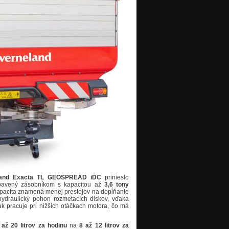
neland Exacta TL GEOSPREAD iDC
prinieslo
ybavený zásobníkom s kapacitou až
3,6 tony
apacita znamená menej prestojov na dopĺňanie
hydraulický pohon rozmetacích diskov, vďaka
ak pracuje pri nižších otáčkach motora, čo má
 až 20 litrov za hodinu
na
8 až 12 litrov za