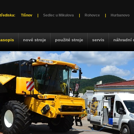
třediska:
Tišnov
|
Sedlec u Mikulova
|
Rohovce
|
Hurbanovo
časopis
nové stroje
použité stroje
servis
náhradní 