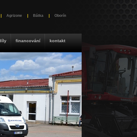
|
Agrizone
|
Bátka
|
Oborín
díly
financování
kontakt