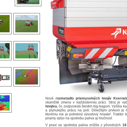
Nové
rozmetadlo priemyselných hnojív Kver
okamžité zmeny v každodennej práci. Stroj je v
hnojiva
, čo zodpovedá šiestim big-bagom. Vyššia k
a plynulejšiu prácu na poli. Dôležitým prvkom je 
ktorému nie je potrebný vývodový hriadeľ. Traktor t
priamy vplyv na spotrebu paliva aj hlučnosť.
V praxi sa spotreba paliva znížila z pôvodných
18