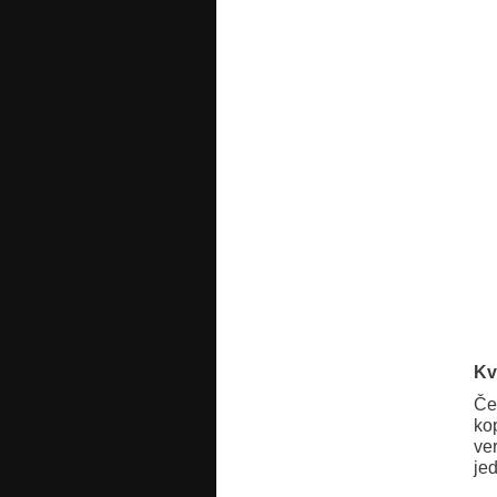
Kv
Če
ko
ve
je