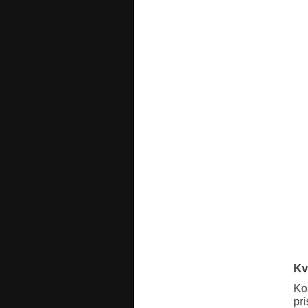
Kv
Ko
pr