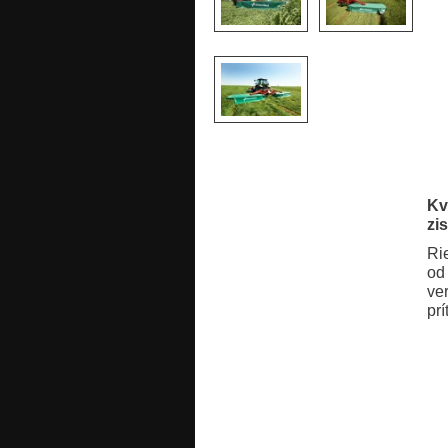
Kv
zi
Ri
od
ve
prí