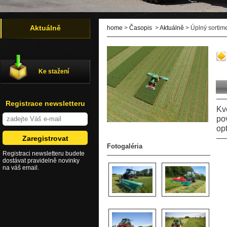
Aktuálně
home
>
Časopis
>
Aktuálně
> Úplný sortim
Ke stažení
Registrace newsletteru
Kv
po
op
Fotogaléria
Registraci newsletteru budete
dostávat pravidelně novinky
na váš email.