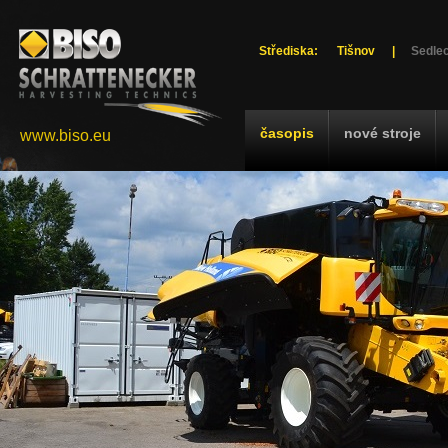
Střediska:
Tišnov
|
Sedlec
časopis
nové stroje
www.biso.eu