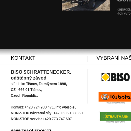
Kapacita
Rok výro
KONTAKT
VYBRANÍ NAŠ
BISO SCHRATTENECKER,
odštěpný závod
středisko
Tišnov, Za mlýnem 1898,
CZ - 666 01 Tišnov,
Czech Republic.
Kontakt: +420 724 980 471,
info@biso.eu
NON-STOP náhradní díly:
+420 606 183 360
NON-STOP servis:
+420 773 747 607
www.bisotisnov.cz