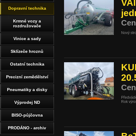
VAI
Dopravní technika
jed
Cen
Krmné vozy a
rozdružovače
Nový stro
Vinice a sady
Sklízeče hroznů
Ostatní technika
KU
20.
Precizní zemědělství
Cen
Pneumatiky a disky
Předvádě
Rok výr
Výprodej ND
BISO-půjčovna
PRODÁNO - archiv