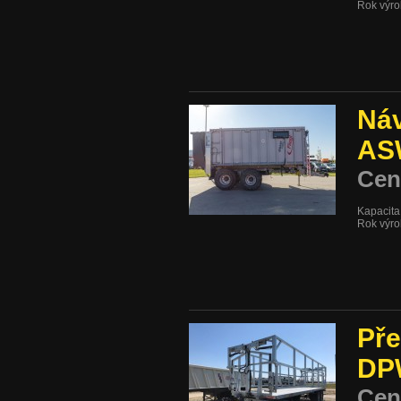
Rok výro
Náv
AS
Cen
Kapacita
Rok výro
Pře
DP
Cen