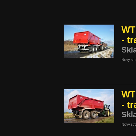
WTC
- t
Skl
Nový str
WTC
- t
Skl
Nový str