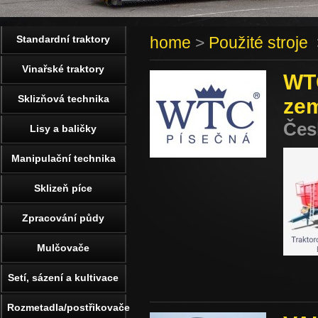
Standardní traktory
home
>
Použité stroje
>
Vinařské traktory
WTC
Sklizňová technika
zem
Čes
Lisy a baličky
Manipulační technika
Sklizeň píce
Zpracování půdy
Mulčovače
Setí, sázení a kultivace
Rozmetadla/postřikovače