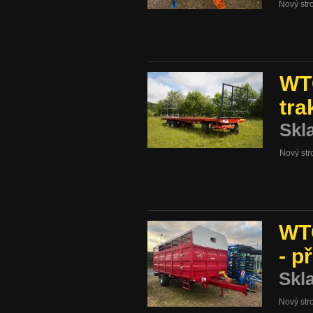
Nový stro
WTC
tra
Skl
Nový str
WTC
- p
Skl
Nový stro