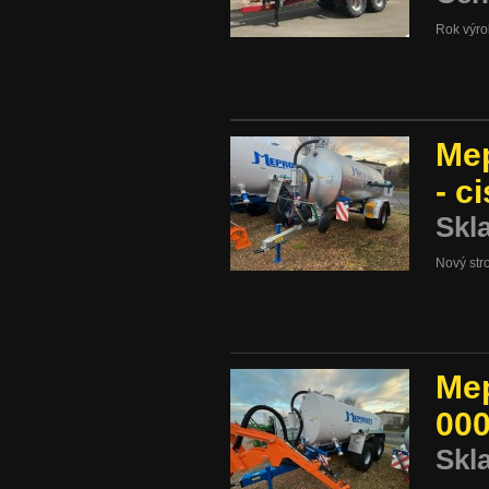
Rok výr
Mep
- c
Skl
Nový stro
Mep
000
Skl