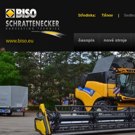
Střediska:
Tišnov
|
Sedlec
časopis
nové stroje
www.biso.eu