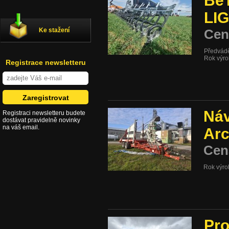
Be
LIG
Ke stažení
Cen
Předvádě
Rok výr
Registrace newsletteru
Náv
Registraci newsletteru budete
dostávat pravidelně novinky
na váš email.
Arc
Cen
Rok výro
Pro