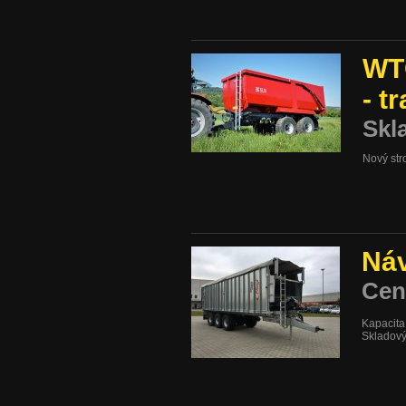
WTC
- t
Skl
Nový str
Náv
Cen
Kapacita
Skladový 