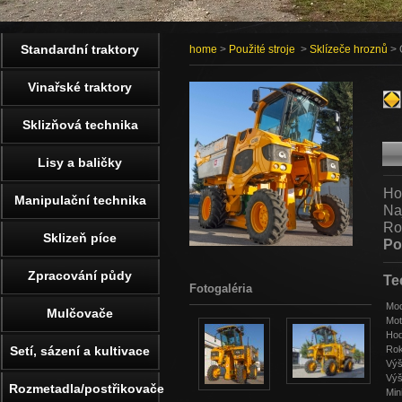
Standardní traktory
home
>
Použité stroje
>
Sklízeče hroznů
> 
Vinařské traktory
Sklizňová technika
Lisy a baličky
Ho
Manipulační technika
Na
Ro
Sklizeň píce
Po
Zpracování půdy
Te
Fotogaléria
Mod
Mulčovače
Mot
Hod
Setí, sázení a kultivace
Rok
Výš
Výš
Rozmetadla/postřikovače
Min