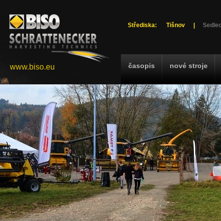
Střediska:
Tišnov
|
Sedlec
časopis
nové stroje
www.biso.eu