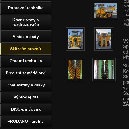
Obj
Mot
Dopravní technika
Poč
HP
Krmné vozy a
Obj
rozdružovače
Pal
Vinice a sady
Vý
Sp
Sklízeče hroznů
od
Př
Ostatní technika
St
Kom
Precizní zemědělství
Sk
pou
Pneumatiky a disky
vy
Sa
Výprodej ND
dod
Z
BISO-půjčovna
PRODÁNO - archiv