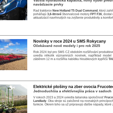
Väčšia hydraulická kapacita, nový výber predn
navádzacie prvky
Rad traktorov
New Holland T5 Dual Command
, ktorý za
poháňajú
3,6-litrové
štvorvalcové motory
FPT F36
, dostal
aktualizácií navrhnutých na zvýšenie produktivity a komfor
Novinky v roce 2024 u SMS Rokycany
Očekávané nové modely i pro rok 2025
Rok 2024 byl pro SMS CZ obdobím rozšiřování produktového
uvedla několik významných novinek, například mode
záběrem 12 m a rozšířila nabídku hloubkových kypřičů
TA
Elektrické plošiny na zber ovocia Frucote
Jednoduchšia a efektívnejšia práca v sadoch
V rokoch 2023 a 2024 uviedla talianska spoločnosť
Fruco
Landlady
. Oba stroje sú založené na rovnakých princípoc
funkcie. Okrem toho sa už pripravujú ďalšie nápady, ktor