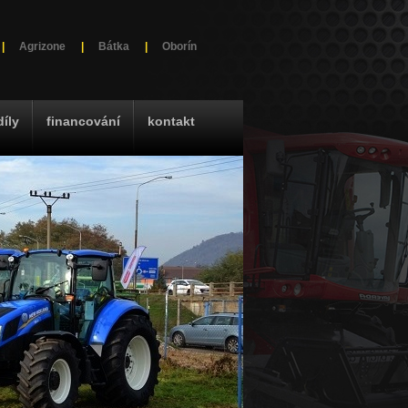
|
Agrizone
|
Bátka
|
Oborín
díly
financování
kontakt