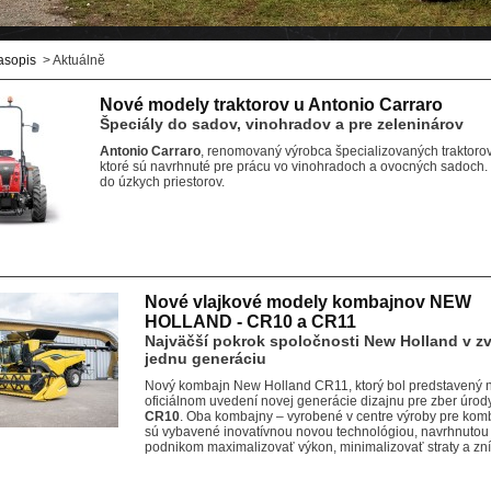
asopis
> Aktuálně
Nové modely traktorov u Antonio Carraro
Špeciály do sadov, vinohradov a pre zeleninárov
Antonio Carraro
, renomovaný výrobca špecializovaných traktorov
ktoré sú navrhnuté pre prácu vo vinohradoch a ovocných sadoch. S
do úzkych priestorov.
Nové vlajkové modely kombajnov NEW
HOLLAND - CR10 a CR11
Najväčší pokrok spoločnosti New Holland v zvy
jednu generáciu
Nový kombajn New Holland CR11, ktorý bol predstavený na
oficiálnom uvedení novej generácie dizajnu pre zber úr
CR10
. Oba kombajny – vyrobené v centre výroby pre ko
sú vybavené inovatívnou novou technológiou, navrhnut
podnikom maximalizovať výkon, minimalizovať straty a zní