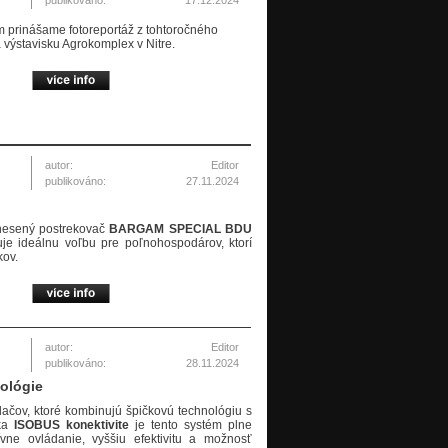
publikováno:
17.12.2024
m prinášame fotoreportáž z tohtoročného
a výstavisku Agrokomplex v Nitre.
autor:
Editor
publikováno:
27.11.2024
nesený postrekovač
BARGAM SPECIAL BDU
e ideálnu voľbu pre poľnohospodárov, ktorí
kov.
autor:
Editor
publikováno:
28.11.2024
nológie
ačov, ktoré kombinujú špičkovú technológiu s
aka
ISOBUS konektivite
je tento systém plne
ívne ovládanie, vyššiu efektivitu a možnosť