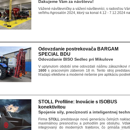
Ďakujeme Vám za návštevu!
Vážené návštevníčky a vážení návštevníci, s radosťou Vá
veľtrhu Agrosalón 2024, ktorý sa konal 4.12 - 7.12.2024 n
Odovzdanie postrekovača BARGAM
SPECIAL BDU
Odovzdanie BISO Sedlec pri Mikulove
V uplynulom období sme odovzdali nášmu zákazníkovi 
1600
s pracovným záberom 18 m. Tento stroj predstavuj
hľadajú efektívne a moderné riešenie pre aplikáciu postre
STOLL Profiline: Inovácie s ISOBUS
konektivitou
Spojenie sily, precíznosti a inteligentnej tech
Firma
STOLL
predstavuje novú generáciu čelných naklad
maximálnou presnosťou a pohodlím pre obsluhu. Vď
integrovaný do moderných traktorov, čo prináša intuit