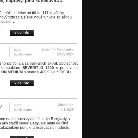
ej nápravy, plná konektivita a
hŕňa päť modelov od
80
do
117 k
, všetky
 nový vzhľad a získal nové funkcie so sériou
t obsluhy.
autor:
Editor 4 - Marchenko
publikováno:
20.12.2024
 portfolia a zahraničních aktivit. Společnost
l kompaktoru
SEVERIT G 1200
s pracovním
LON MEDIUM
o modely 400/9H a 500/13H.
autor:
Moderátor
c
publikováno:
9.1.2025
tec
na trh novo vyvinuté stroje
Berglady
a
h ako starší model
Lady
, ale plnia odlišné
é zákazníkom ponúknu ešte väčšiu hodnotu.