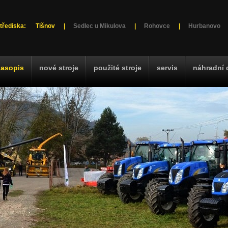
třediska:
Tišnov
|
Sedlec u Mikulova
|
Rohovce
|
Hurbanovo
časopis
nové stroje
použité stroje
servis
náhradní 