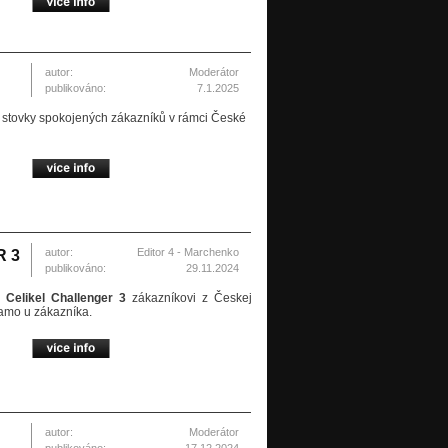
autor:
Moderátor
publikováno:
7.1.2025
a stovky spokojených zákazníků v rámci České
autor:
Editor 4 - Marchenko
R 3
publikováno:
29.11.2024
ku
Celikel Challenger 3
zákazníkovi z Českej
iamo u zákazníka.
autor:
Moderátor