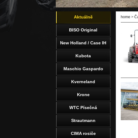
Aktuálně
home
>
Č
BISO Original
New Holland / Case IH
Kubota
Maschio Gaspardo
Kverneland
Krone
WTC Písečná
Strautmann
CIMA rosiče