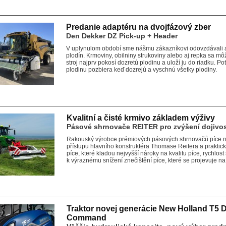
Predanie adaptéru na dvojfázový zber
Den Dekker DZ Pick-up + Header
V uplynulom období sme nášmu zákazníkovi odovzdávali 
plodín. Krmoviny, obilniny strukoviny alebo aj repka sa m
stroj najprv pokosí dozretú plodinu a uloží ju do riadku.
plodinu pozbiera keď dozrejú a vyschnú všetky plodiny.
Kvalitní a čisté krmivo základem výživy
Pásové shrnovače REITER pro zvýšení dojivos
Rakouský výrobce prémiových pásových shrnovačů píce 
přístupu hlavního konstruktéra Thomase Reitera a prakti
píce, které kladou nejvyšší nároky na kvalitu píce, rychlost s
k výraznému snížení znečištění píce, které se projevuje na 
Traktor novej generácie New Holland T5 
Command