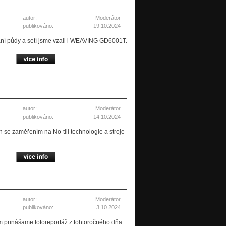
autor:
Moderátor
publikováno:
19.10.2024
ání půdy a setí jsme vzali i WEAVING GD6001T.
autor:
Moderátor
publikováno:
14.10.2024
 se zaměřením na No-till technologie a stroje
autor:
Moderátor
publikováno:
3.10.2024
m prinášame fotoreportáž z tohtoročného dňa