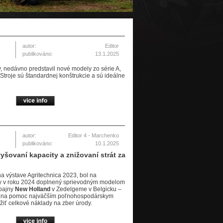
autor:
Editor
publikováno:
13.1.2025
, nedávno predstavil nové modely zo série A,
troje sú štandardnej konštrukcie a sú ideálne
autor:
Editor 4 - Marchenko
publikováno:
10.1.2025
šovaní kapacity a znižovaní strát za
 výstave Agritechnica 2023, bol na
ody v roku 2024 doplnený sprievodným modelom
mbajny
New Holland
v Zedelgeme v Belgicku –
ou na pomoc najväčším poľnohospodárskym
žiť celkové náklady na zber úrody.