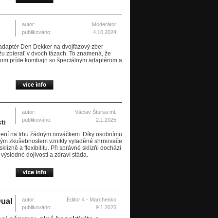
autor:
Moderátor
publikováno:
4.10.2024
adaptér Den Dekker na dvojfázový zber
ôžu zbierať v dvoch fázach. To znamená, že
 Potom príde kombajn so špeciálnym adaptérom a
autor:
Václav Štursa ml.
publikováno:
2.1.2025
ti
není na trhu žádným nováčkem. Díky osobnímu
ckým zkušebnostem vznikly vyladěné shrnovače
klizně a flexibilitu. Při správné sklizňi dochází
výsledné dojivosti a zdraví stáda.
autor:
Editor 4 - Marchenko
Dual
publikováno:
9.1.2025