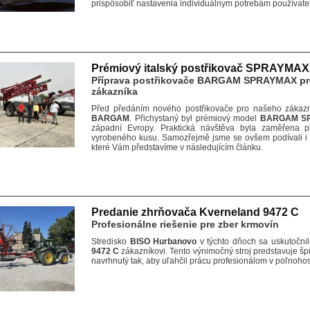
prispôsobiť nastavenia individuálnym potrebám používate
Prémiový italský postřikovač SPRAYMAX
Příprava postřikovače BARGAM SPRAYMAX p
zákazníka
Před předáním nového postřikovače pro našeho zákazní
BARGAM
. Přichystaný byl prémiový model
BARGAM S
západní Evropy. Praktická návštěva byla zaměřena p
vyrobeného kusu. Samozřejmě jsme se ovšem podívali i 
které Vám představíme v následujícím článku.
Predanie zhrňovača Kverneland 9472 C
Profesionálne riešenie pre zber krmovín
Stredisko
BISO Hurbanovo
v týchto dňoch sa uskutočn
9472 C
zákazníkovi. Tento výnimočný stroj predstavuje špi
navrhnutý tak, aby uľahčil prácu profesionálom v poľnohosp