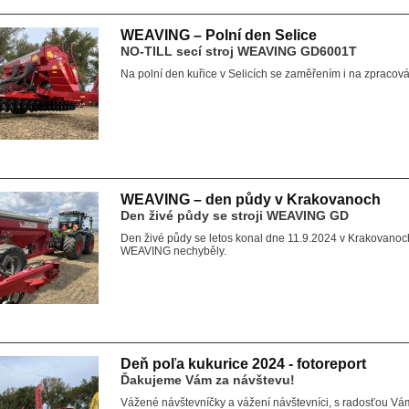
WEAVING – Polní den Selice
NO-TILL secí stroj WEAVING GD6001T
Na polní den kuřice v Selicích se zaměřením i na zpracov
WEAVING – den půdy v Krakovanoch
Den živé půdy se stroji WEAVING GD
Den živé půdy se letos konal dne 11.9.2024 v Krakovanoch
WEAVING nechyběly.
Deň poľa kukurice 2024 - fotoreport
Ďakujeme Vám za návštevu!
Vážené návštevníčky a vážení návštevníci, s radosťou Vá