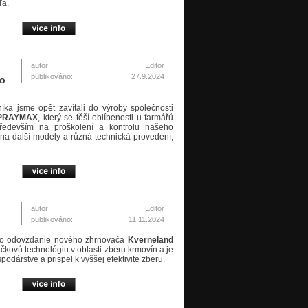
ľa.
autor:
Editor
publikováno:
27.9.2024
ro
ka jsme opět zavítali do výroby společnosti
PRAYMAX
, který se těší oblíbenosti u farmářů
ředevším na proškolení a kontrolu našeho
na další modely a různá technická provedení,
autor:
Editor
publikováno:
11.11.2024
ilo odovzdanie nového zhrnovača
Kverneland
čkovú technológiu v oblasti zberu krmovín a je
odárstve a prispel k vyššej efektivite zberu.