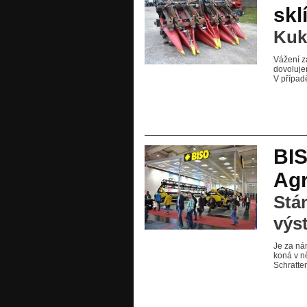
skl
Kuk
Vážení z
dovoluje
V případ
BIS
Agr
Stá
výs
Je za nám
koná v n
Schratte