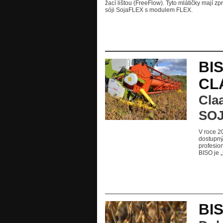
žací lištou (FreeFlow). Tyto mlátičky mají 
sóji SojaFLEX s modulem FLEX.
BI
CL
Cla
SOJ
V roce 2
dostupný
profesio
BISO je 
BI