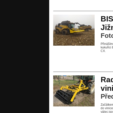
BI
Již
Fot
Přináším
kukuřici
CX.
Rad
vi
Pře
Začátkem
do vinic
válec js