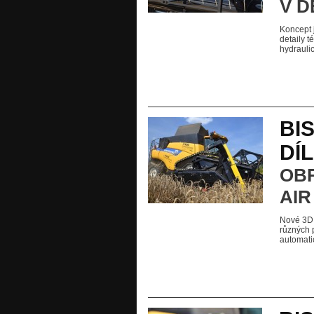
V D
Koncept j
detaily t
hydrauli
BIS
DÍL
OBR
AIR
Nové 3D o
různých 
automatic