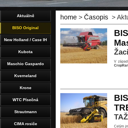
Aktuálně
home
>
Časopis
> Akt
BISO Original
BI
New Holland / Case IH
Ma
Žac
Kubota
V západ
Maschio Gaspardo
CropRan
Kverneland
Krone
BI
WTC Písečná
TR
Strautmann
TAŽ
CIMA rosiče
Celým 