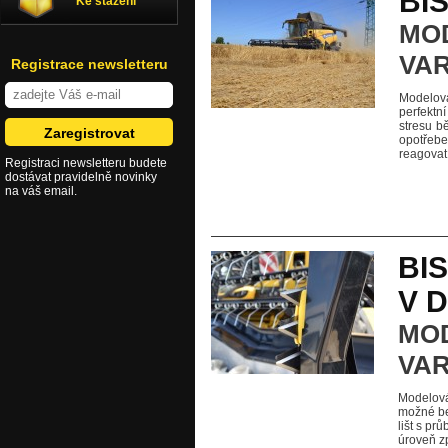
BIS
Ke stažení
MOD
VAR
Registrace newsletteru
Modelová
perfektn
stresu b
opotřebe
reagovat 
Registraci newsletteru budete
dostávat pravidelně novinky
na váš email.
BI
V 
MOD
VAR
Modelová
možné bez
lišt s pr
úroveň zp