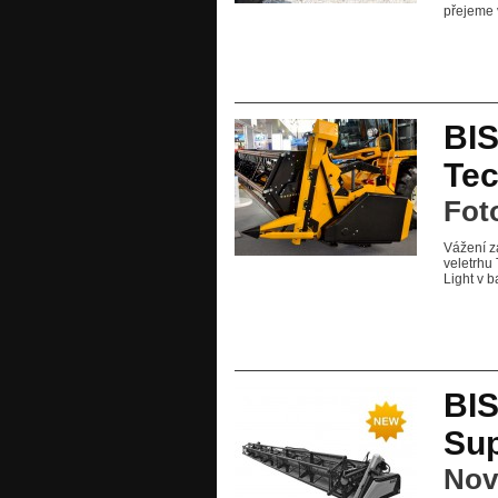
přejeme 
BIS
Tec
Fot
Vážení z
veletrhu
Light v b
BI
Sup
Nov