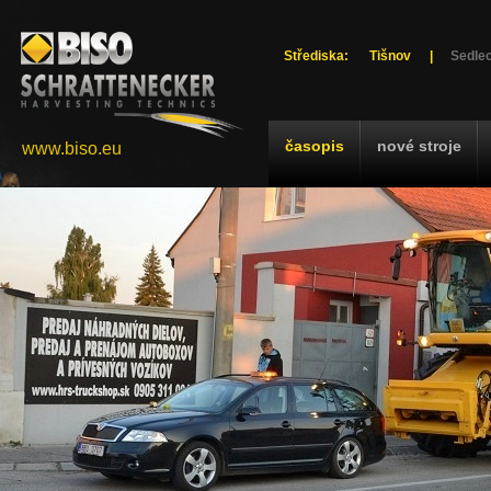
Střediska:
Tišnov
|
Sedlec
časopis
nové stroje
www.biso.eu