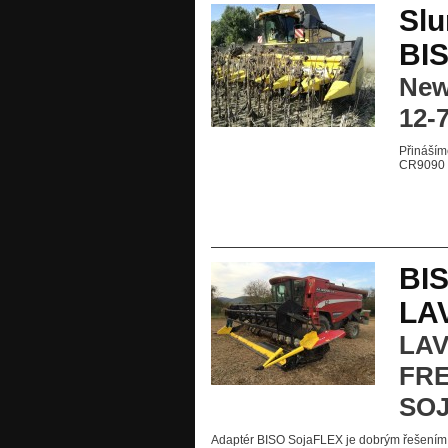
Slu
BI
New
12-
Přináším
CR9090 
BI
LA
LAV
FRE
SO
Adaptér BISO SojaFLEX je dobrým řešením pr