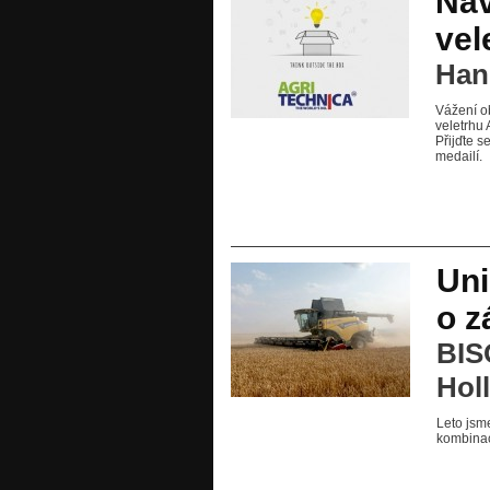
Nav
vel
Hann
Vážení o
veletrhu 
Přijďte s
medailí.
Uni
o z
BIS
Hol
Leto jsme
kombinac