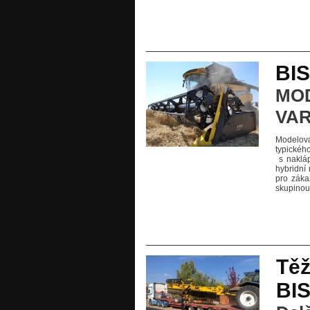
BI
MOD
VAR
Modelová
typické
s nakláp
hybridní
pro záka
skupinou 
Těž
BIS