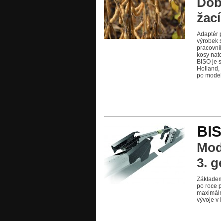
Dobr
žací
Adaptér p
výrobek 
pracovní
kosy nato
BISO je 
Holland,
po mode
BIS
Mod
3. 
Základem 
po roce p
maximáln
vývoje 