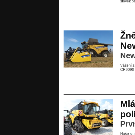
stovek b
Žně
Ne
New
Vážení z
CR9090 S
Mlá
pol
Prvn
Naše slu