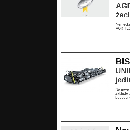
AGR
žací
Německá 
AGRITECH
BI
UNI
jed
Na nové 
základě 
budoucno