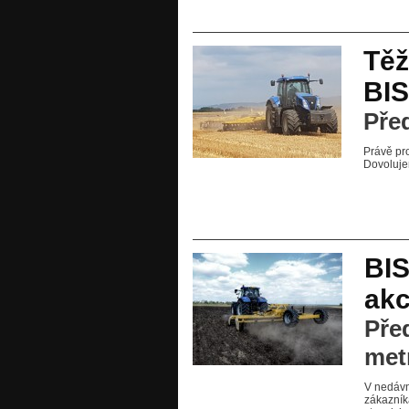
Těž
BIS
Pře
Právě pr
Dovolujem
BI
akc
Pře
met
V nedávn
zákazník