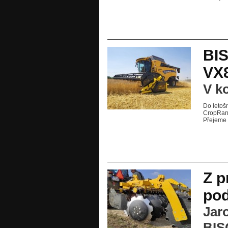
BI
VX8
V k
Do letoš
CropRang
Přejeme
Z p
po
Jar
BIS