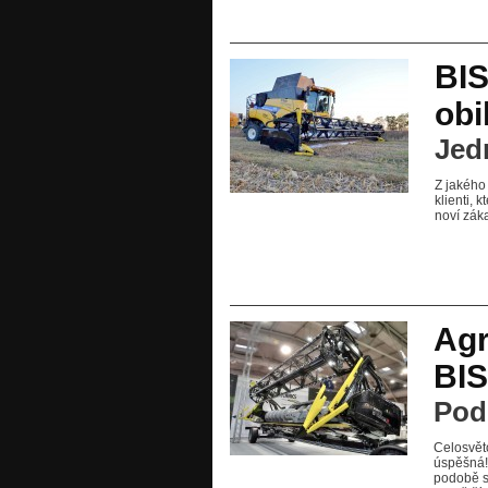
BIS
obi
Jed
Z jakého
klienti, 
noví zák
Agr
BI
Pod
Celosvět
úspěšná!
podobě s