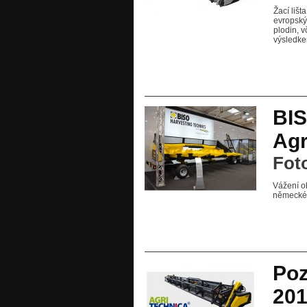
Žací liš
evropský
plodin, v
výsledke
BIS
Agr
Foto
Vážení ob
německém
Poz
201