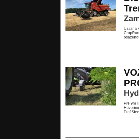
Tre
Zam
Úžasná k
CropRang
osazeno
VO
PR
Hyd
Pre 9m l
Hovoríme
ProfiStee