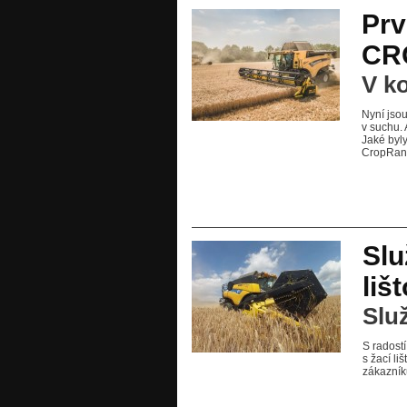
Prv
CR
V k
Nyní jso
v suchu.
Jaké byl
CropRang
Slu
liš
Slu
S radost
s žací l
zákazník