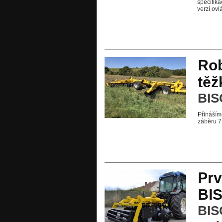
specifika
verzí ovl
Rob
tě
BIS
Přináším
záběru 7
Prv
BI
BIS