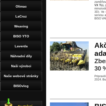
zaměňová
VX TLL
j
Olimac
minulost
3D). Ve 
servisu 
LaCruz
BISO VARI
Weaving
BISO YTO
Ak
Laverda
ada
Náhradní díly
Zber
Naši výrobci
30 
Naše webové stránky
Pripravi
2024. Bu
BISOvlog