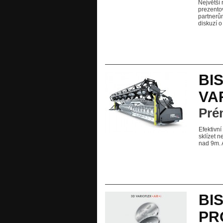
Největší 
prezento
partnerům
diskuzí o
BI
VA
Prém
Efektivní
sklízet n
nad 9m. 
BI
PR