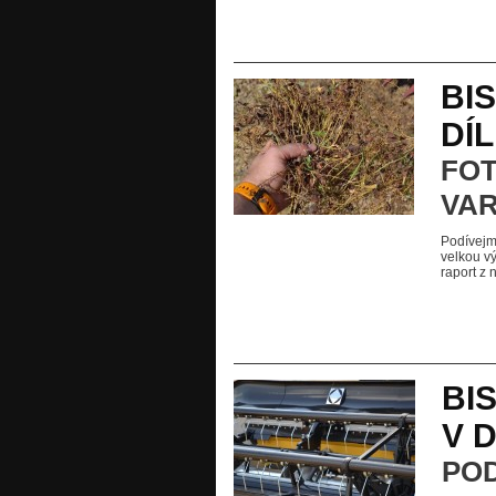
BIS
DÍL
FOT
VAR
Podívejm
velkou vý
raport z 
BI
V D
POD