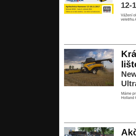
12-1
Vážení o
veletrhu 
Krá
liš
New
Ultr
Máme pro
Holland 
Akč