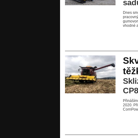
sad
Dnes sme
pracovn
gumovom 
vhodné a
Skv
tě
Skl
CP8
Přináším
2020. Př
CornPowe