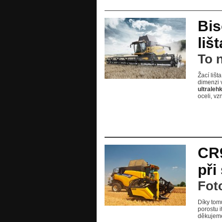
Bis
liš
To n
Žací liš
dimenzi v
ultraleh
oceli, vz
CR9
při
Fot
Díky tom
porostu 
děkujem