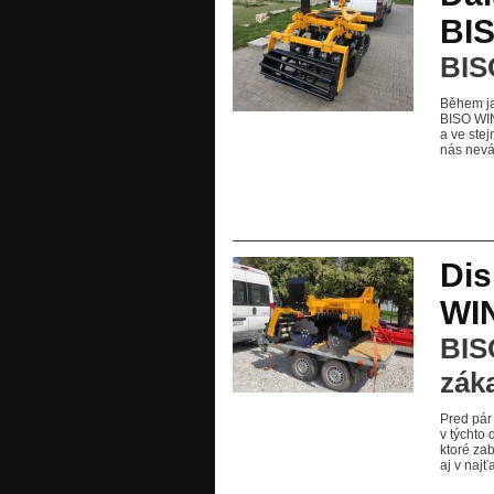
BI
BIS
Během ja
BISO WIN
a ve stej
nás nevá
Dis
WI
BIS
zák
Pred pár
v týchto
ktoré za
aj v naj