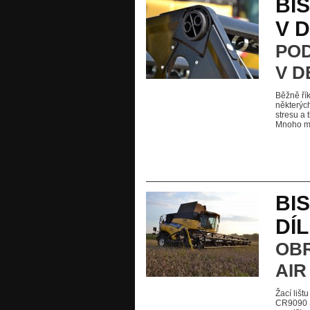
BI
V D
POD
V D
Běžně řík
některýc
stresu a
Mnoho ma
BIS
DÍL
OBR
AIR
Žací lišt
CR9090 S