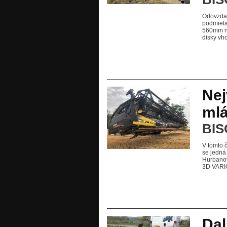
Odovzda
podmieta
560mm na
disky vh
Nej
mlá
BIS
V tomto 
se jedná
Hurbanovo
3D VARI
Dal