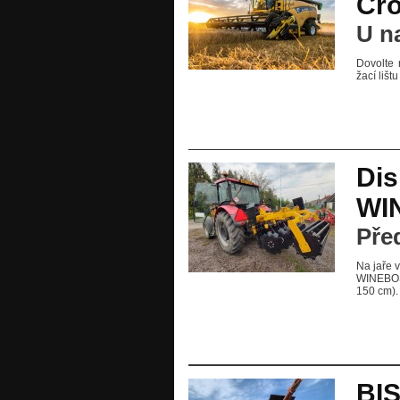
Cr
U n
Dovolte 
žací liš
Dis
WI
Pře
Na jaře 
WINEBOSS
150 cm).
BI