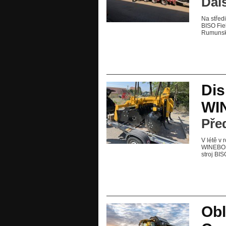
Dal
Na střed
BISO Fie
Rumunska
Dis
WI
Pře
V létě v
WINEBOSS
stroj B
Obl