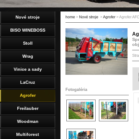
Nové stroje
home
>
Nové stroje
>
Agrofer
> Agrofer AF
BISO WINEBOSS
Ag
Spe
Stoll
obj
Str
Wrag
Vinice a sady
LaCruz
Fotogaléria
Agrofer
Freilauber
Woodman
Multiforest