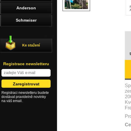
Anderson
Schmeiser
Ke stažení
Registrace newsletteru
Sp
ze
Registraci newsletteru budete
20
dostávat pravidelně novinky
na váš email.
Kv
Fre
Pr
Ce