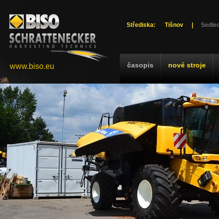
Střediska:
Tišnov
|
Sedlec
časopis
nové stroje
www.biso.eu