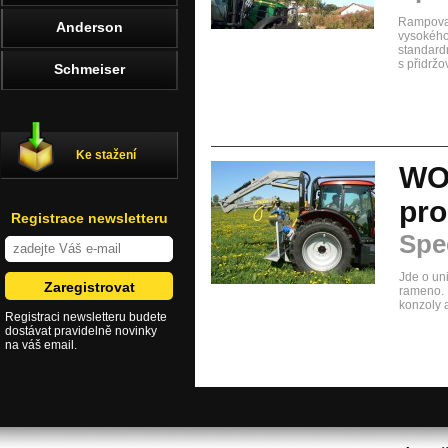
Rampovač
Anderson
vysokého
standardn
s přidržo
Schmeiser
Ke stažení
WO
pro
Registrace newsletteru
Spec
Jde o uni
rameno. 
konzoly 
Registraci newsletteru budete
dostávat pravidelně novinky
na váš email.