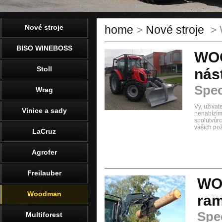
Nové stroje
home
>
Nové stroje
> 
BISO WINEBOSS
WOO
Stoll
nás
Spec
Wrag
Vy, uživat
Vinice a sady
nenabízíme
spolutvůr
vašich po
LaCruz
Agrofer
Freilauber
WO
Woodman
ram
Spec
Multiforest