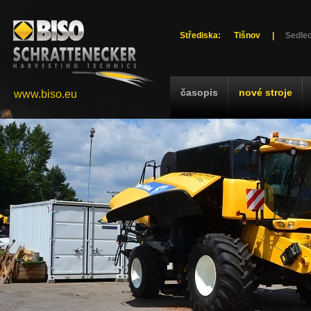
Střediska:
Tišnov
|
Sedlec
časopis
nové stroje
www.biso.eu